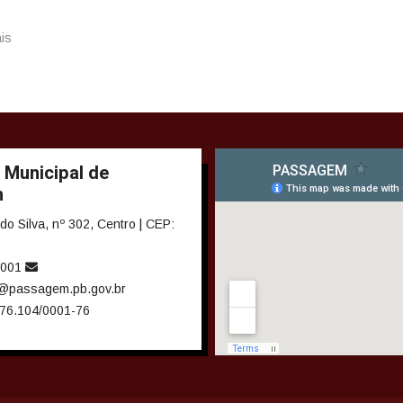
ais
 Municipal de
m
 Silva, nº 302, Centro | CEP:
3001
o@passagem.pb.gov.br
76.104/0001-76