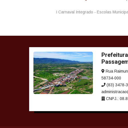
I Carnaval Integrado - Escolas Municip
Prefeitura
Passage
Rua Raimundo
58734-000
(83) 3478-
administraca
CNPJ.: 08.8