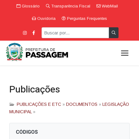
Glossário
Transparência Fiscal
WebMail
Ouvidoria
Perguntas Frequentes
Publicações
PUBLICAÇÕES E ETC
»
DOCUMENTOS
»
LEGISLAÇÃO
MUNICIPAL
»
CÓDIGOS